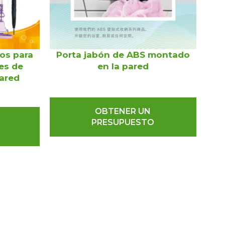
os para
Porta jabón de ABS montado
es de
en la pared
m
pared
OBTENER UN
PRESUPUESTO