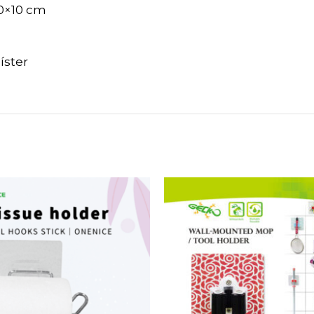
10×10 cm
íster