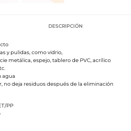
DESCRIPCIÓN
ucto
sas y pulidas, como vidrio,
cie metálica, espejo, tablero de PVC, acrílico
tc.
on agua
r, no deja residuos después de la eliminación
PET/PP
o