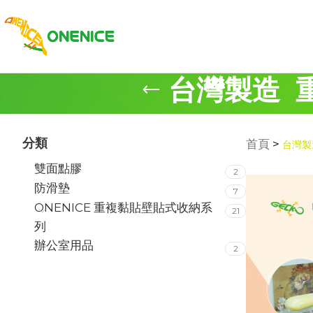
台灣製造 
分類
首頁
>
台灣製
雙面點膠
2
防滑墊
7
ONENICE 重複黏貼壁貼式收納系
21
列
辦公室用品
2