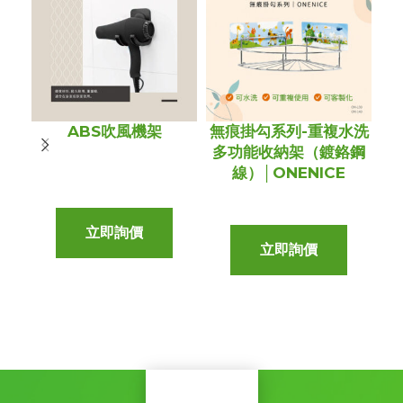
ABS吹風機架
無痕掛勾系列-重複水洗
壁
多功能收納架（鍍鉻鋼
線）│ONENICE
立即詢價
立即詢價