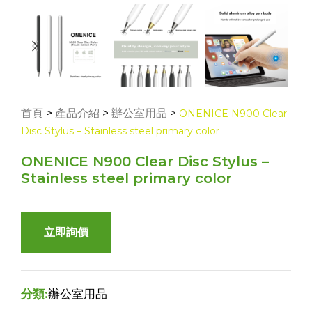
首頁
>
產品介紹
>
辦公室用品
>
ONENICE N900 Clear
Disc Stylus – Stainless steel primary color
ONENICE N900 Clear Disc Stylus –
Stainless steel primary color
立即詢價
分類:
辦公室用品