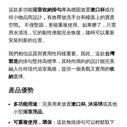
這款多功能
浴室收納掛勾
專為穩固放置
漱口杯
或任
何小物品而設計
，
有效釋放洗手台和檯面上的寶貴
空間
。
不僅堅固，更能重複使用。如果髒了，只需
用水清洗，它的黏性便能完全恢復，隨時可以重新
安裝到新的位置。
我們相信品質與實用性同樣重要。因此，這款
台灣
製造
的掛勾堅持高標準，其時尚簡約的設計能完美
融入任何現代浴室風格，提供一個美觀又實用的
收
納
選擇。
產品優勢
多功能用途
：完美用來放置
漱口杯, 沐浴球
或其他
小型
浴室用品
。
可重複使用，環保
：這款無痕掛勾可以輕鬆取下