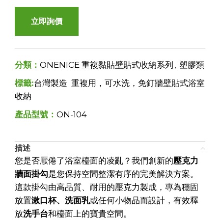
立即詢價
分類：
ONENICE 重複黏貼壁貼式收納系列
,
塑膠類
標籤:
台灣製造 重複用，可水洗，免釘牆壁貼式浴室
收納
產品型號：
ON-104
描述
您是否厭倦了浴室檯面的凌亂？我們創新的
壓克力
牆面掛勾
是您保持空間整潔有序的完美解決方案。
這款掛勾由高品質、耐用的壓克力製成，專為穩固
放置
漱口杯、洗面乳
或任何小物品而設計，有效釋
放
洗手台
和檯面上的寶貴空間。